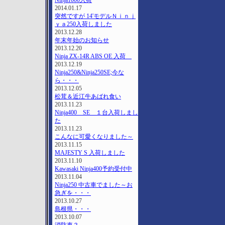
Ninja1000入荷
2014.01.17
突然ですが 14'モデルＮｉｎｊ
ｙａ250入荷しました
2013.12.28
年末年始のお知らせ
2013.12.20
Ninja ZX-14R ABS OE 入荷
2013.12.19
Ninja250&Ninja250SE;今な
ら・・・
2013.12.05
松茸＆近江牛あばれ食い
2013.11.23
Ninja400 SE １台入荷しまし
た
2013.11.23
こんなに可愛くなりました～
2013.11.15
MAJESTY S 入荷しました
2013.11.10
Kawasaki Ninja400予約受付中
2013.11.04
Ninja250 中古車でました～お
急ぎを・・・
2013.10.27
島根県・・・
2013.10.07