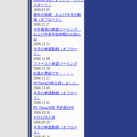
2009年Firstアタックツーリング
スタート！
2009.01.05
新年の挨拶、および今月の動
画（オフロード）
2008.12.27
今年最後の林道ツーリング、
および年末年始休暇のお知ら
せ
2008.12.21
今月の林道動画（オフロー
ド）
2008.12.08
ファースト林道ツーリング
2008.11.28
紅葉の季節です・・・・
2008.11.25
09`Ninja250R入荷しました。
2008.11.09
今月の林道動画（オフロー
ド）
2008.11.01
09` Ninja250R 予約受付中
2008.10.28
XTZ125E入荷
2008.09.29
今月の林道動画（オフロー
ド）