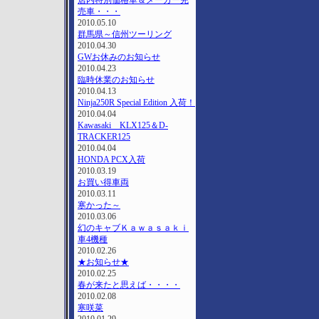
店内特別価格車＆メーカー完
売車・・・
2010.05.10
群馬県～信州ツーリング
2010.04.30
GWお休みのお知らせ
2010.04.23
臨時休業のお知らせ
2010.04.13
Ninja250R Special Edition 入荷！
2010.04.04
Kawasaki KLX125＆D-
TRACKER125
2010.04.04
HONDA PCX入荷
2010.03.19
お買い得車両
2010.03.11
寒かった～
2010.03.06
幻のキャブＫａｗａｓａｋｉ
車4機種
2010.02.26
★お知らせ★
2010.02.25
春が来たと思えば・・・・
2010.02.08
寒咲菜