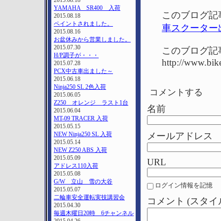
2015.08.18
YAMAHA SR400 入荷
このブログ記
2015.08.18
ペイントされました。
車スクーター
2015.08.16
お盆休みから営業しました。
2015.07.30
このブログ記
H/P調子が・・・
http://www.bike
2015.07.28
PCX中古車出ました～
2015.06.18
Ninja250 SL 2色入荷
コメントする
2015.06.05
Z250 オレンジ ラスト1台
名前
2015.06.04
MT-09 TRACER 入荷
2015.05.15
メールアドレス
NEW Ninja250 SL 入荷
2015.05.14
NEW Z250 ABS 入荷
2015.05.09
URL
アドレス110入荷
2015.05.08
G/W 立山 雪の大谷
ログイン情報を記憶
2015.05.07
二輪車安全運転実技講習会
コメント (スタ
2015.04.30
毎週木曜日20時 6チャンネル