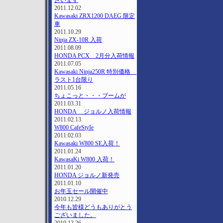
ざいます
2011.12.02
Kawasaki ZRX1200 DAEG 限定
車
2011.10.29
Ninja ZX-10R 入荷
2011.08.09
HONDA PCX 2月分入荷情報
2011.07.05
Kawasaki Ninja250R 特別価格
ラスト1台限り
2011.05.16
ちょこっと・・・ブームが
2011.03.31
HONDA ジョルノ入荷情報
2011.02.13
W800 CafeStyIe
2011.02.03
Kawasaki W800 SE入荷！
2011.01.24
KawasaKi W800 入荷！
2011.01.20
HONDA ジョルノ新発売
2011.01.10
お年玉セール開催中
2010.12.29
今年も皆様どうもありがとう
ございました。