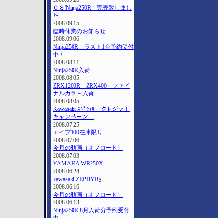
2008.09.26
０８'Ninja250R 完売致しまし
た
2008.09.15
臨時休業のお知らせ
2008.09.06
Ninja250R ラスト1台予約受付
中！
2008.08.11
Ninja250R入荷
2008.08.05
ZRX1200R ZRX400 ファイ
ナルカラ－入荷
2008.08.05
Kawasaki ｽﾍﾟｼｬﾙ クレジット
キャンペ－ン！
2008.07.25
エイプ100在庫限り
2008.07.06
今月の動画（オフロード）
2008.07.03
YAMAHA WR250X
2008.06.24
kawasaki ZEPHYRχ
2008.06.16
今月の動画（オフロード）
2008.06.13
Ninja250R 8月入荷分予約受付