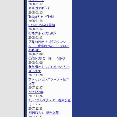
ンプリ－ト
2008.01.17
０８'ZEPHYRΧ
2008.01.15
Today(キャブ仕様）
2008.01.15
CYGNUSX-Fi 即納
2008.01.14
07モデル ZRX1200R
2008.01.13
店長の若かりし頃のワンシ－
ン （青春時代のモトクロと
の時間）
2008.01.09
CYGNUS-X Fi ViNO
2008.01.06
新年明けましておめでとうご
ざいます
2007.12.28
ファッションスク－タ－続々
入荷
2007.12.27
ZRX1200R
2007.12.26
2サイクルスク－ター在庫少量
に・・・
2007.12.23
ZEPHYR x 新年入荷