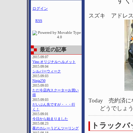
すぐ
ログイン
スズキ アドレス
RSS
最近の記事
2015.09.07
Vino オリジナルヘルメット
2015.09.04
シルバーウィーク
2015.09.03
Ninja250
2015.09.03
ただ今店内スクーターお買い
得
Today 売約済
2015.09.03
だいぶん先ですが・・・行
どうでしょう
く！
2015.09.01
今日から始まりました
2015.08.23
トラックバッ
夜のカレーうどんツーリング