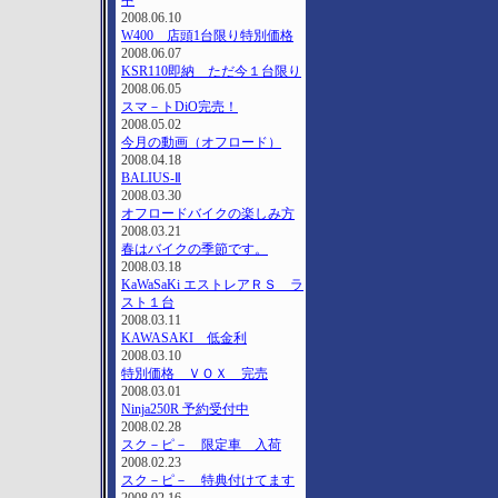
中
2008.06.10
W400 店頭1台限り特別価格
2008.06.07
KSR110即納 ただ今１台限り
2008.06.05
スマ－トDiO完売！
2008.05.02
今月の動画（オフロード）
2008.04.18
BALIUS-Ⅱ
2008.03.30
オフロードバイクの楽しみ方
2008.03.21
春はバイクの季節です。
2008.03.18
KaWaSaKi エストレアＲＳ ラ
スト１台
2008.03.11
KAWASAKI 低金利
2008.03.10
特別価格 ＶＯＸ 完売
2008.03.01
Ninja250R 予約受付中
2008.02.28
スク－ピ－ 限定車 入荷
2008.02.23
スク－ピ－ 特典付けてます