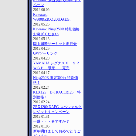
Kawasaki 新規免許収得キャン
ペーン
2012.06.05
Kawasaki
W800&ZRX1200DAEG;
2012.05.26
Kawasaki Ninja250R 特別価格
お急ぎください
2012.05.18
岡山国際サーキット走行会
2012.04.29
GWツーリング
2012.04.20
YAMAHA シグナスＸ ＳＲ
ＷＧＰ 限定 完売
2012.04.17
Ninja250R 限定300台 特別価
格！
2012.02.24
KLX125 D-TRACER125 特
別価格！
2012.02.24
ZRX1200 DAEG スペシャルク
レジットキャンペーン
2012.01.31
一瞬・・・春ですか？
2012.01.06
新年明けましておめでとうご