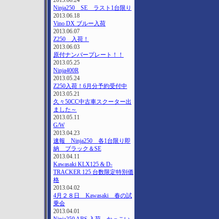
2013.06.24
Ninja250 SE ラスト1台限り
2013.06.18
Vino DX ブルー入荷
2013.06.07
Z250 入荷！
2013.06.03
原付ナンバープレート！！
2013.05.25
Ninja400R
2013.05.24
Z250入荷！6月分予約受付中
2013.05.21
久々50CC中古車スクーター出
ました～
2013.05.11
G/W
2013.04.23
速報 Ninja250 各1台限り即
納 ブラック＆SE
2013.04.11
Kawasaki KLX125 & D-
TRACKER 125 台数限定特別価
格
2013.04.02
4月２８日 Kawasaki 春の試
乗会
2013.04.01