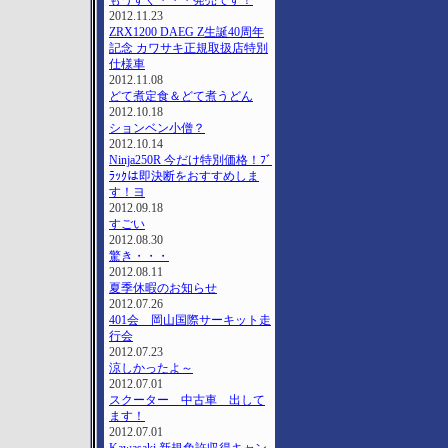
もうすぐ・・・発売です！
2012.11.23
ZRX1200 DAEG Z生誕40周年
記念 カワサキ正規取扱店特別
仕様車
2012.11.08
どて煮定食＆どて煮うどん
2012.10.18
ションベン小僧？
2012.10.14
Ninja250R 今だけ特別価格！ﾌﾞ
ﾗｯｸは即決断をおすすめしま
す！ヨ
2012.09.18
すごい
2012.08.30
驚き・・・
2012.08.11
夏季休暇のお知らせ
2012.07.26
401会 岡山国際サーキット走
行会
2012.07.23
涼しかったよ～
2012.07.01
スクーター 中古車 出して
ます！
2012.07.01