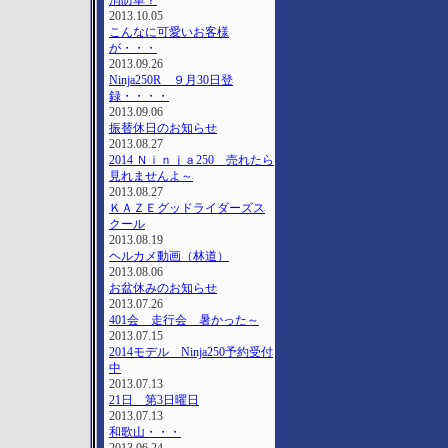
消防車？
2013.10.05
こんなに可愛いお客様
が・・・
2013.09.26
Ninja250R ９月30日登
録・・・・
2013.09.06
振替休日のお知らせ
2013.08.27
2014 Ｎｉｎｊａ250 売れたら
見れませんよ～
2013.08.27
ＫＡＺＥグッドライダーズス
クール
2013.08.19
ヘルカメ動画（林道）
2013.08.06
お盆休みのお知らせ
2013.07.26
401会 走行会 暑かった～
2013.07.15
2014モデル Ninja250予約受付
中
2013.07.13
21日 第3日曜日
2013.07.13
和歌山・・・