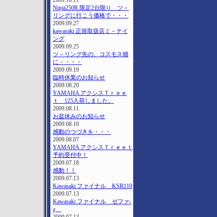
2009.10.11
Ninja250R 限定2台限り ツ－
リングに行こう価格で・・・
2009.09.27
kawasaki 正規取扱店ミ－テイ
ング
2009.09.25
ツ－リング先の、コスモス畑
に・・・・
2009.09.19
臨時休業のお知らせ
2009.08.20
YAMAHA アクシスＴｒｅｅ
ｔ 125入荷しました。
2009.08.11
お盆休みのお知らせ
2009.08.10
感動のつづきを・・・
2009.08.07
YAMAHA アクシスＴｒｅｅｔ
予約受付中！
2009.07.18
感動！！
2009.07.13
Kawasaki ファイナル KSR110
2009.07.13
Kawasaki ファイナル ゼファ-
χ