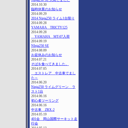
Ninja250 SE 入荷しました
2014.10.30
臨時休業のお知らせ
2014.09.29
2014 Ninja250 ライム1台限り
2014.09.28
YAMAHA TRICTY125
2014.09.28
YAMAHA MT-07入荷
2014.09.19
NInja250 SE
2014.08.09
お盆休みのお知らせ
2014.07.21
そばを食べてきました。
2014.07.05
エストレア 中古車でまし
た～
2014.06.20
Ninja250 ライムグリーン ラ
スト1台
2014.06.16
初心者ツーリング
2014.06.16
中古車 ZRX-2
2014.05.19
401会 岡山国際サーキット走
行会