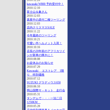
2010.12.26
kawasaki W800 予約受付中！
2010.12.10
富士山＆象さん
2010.12.03
真夜中の原付二種ツーリング
2010.12.03
店内クリスマスSALE
2010.11.22
今年最終のツーリング
2010.10.21
可愛い半ヘルメット入荷！
2010.10.16
店長の20年前のアフリカツイ
ンが新車の輝きに！
2010.08.08
お盆休みのお知らせ
2010.07.29
Kawasaki エストレア 1限
り 特別価格
2010.07.12
SUZUKI グラディウス650
2010.06.10
岡山国際サ－キット 走行会
2010.05.31
タンデムで・・・一泊二日
1250KM
2010.05.28