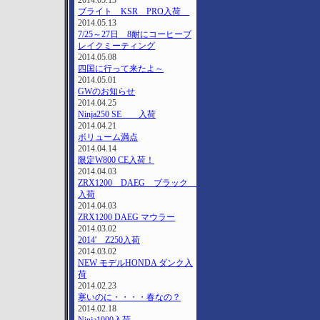
2014.05.13
ブライト KSR PRO入荷
2014.05.13
7/25～27日 8耐にコーヒーブ
レイクミーティング
2014.05.08
四国に行って来たよ～
2014.05.01
GWのお知らせ
2014.04.25
Ninja250 SE 入荷
2014.04.21
ボリューム満点
2014.04.14
限定W800 CE入荷！
2014.04.03
ZRX1200 DAEG ブラック
入荷
2014.04.03
ZRX1200 DAEG マウラー
2014.03.02
2014' Z250入荷
2014.03.02
NEW モデルHONDA ダンク入
荷
2014.02.23
寒いのに・・・・春なの？
2014.02.18