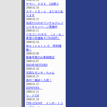
2008.02.16
ヤマハ ＶＯＸ 1台限り
2008.02.16
スマ－トＤｉｏ まだまだあ
ります
2008.02.12
当店だけのオリジナルクレジ
ットキャンペ－ン実施中
2008.02.11
リモコンＶiＮＯ （メ－カ－
希望小売価格￥170100円）
2008.02.10
Ｍａｊｃｓｔｙ-Ｃ 特別価
格！
2008.02.08
新春卒業のお客様限定
2008.02.07
XR100 MOTARD
2008.01.29
元気なモンキ－ちゃん
2008.01.25
原付二種続々入荷！
2008.01.22
ZEPHYRΧ
2008.01.21
リ－ド110
2008.01.18
TTR-125LWE インポ－トコ