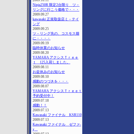
2009.10.11
Ninja250R 限定2台限り ツ－
リングに行こう価格で・・・
2009.09.27
kawasaki 正規取扱店ミ－テイ
ング
2009.09.25
ツ－リング先の、コスモス畑
に・・・・
2009.09.19
臨時休業のお知らせ
2009.08.20
YAMAHA アクシスＴｒｅｅ
ｔ 125入荷しました。
2009.08.11
お盆休みのお知らせ
2009.08.10
感動のつづきを・・・
2009.08.07
YAMAHA アクシスＴｒｅｅｔ
予約受付中！
2009.07.18
感動！！
2009.07.13
Kawasaki ファイナル KSR110
2009.07.13
Kawasaki ファイナル ゼファ-
χ