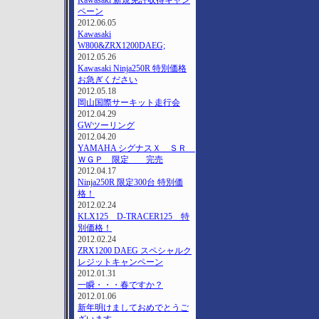
Kawasaki 新規免許収得キャン
ペーン
2012.06.05
Kawasaki
W800&ZRX1200DAEG;
2012.05.26
Kawasaki Ninja250R 特別価格
お急ぎください
2012.05.18
岡山国際サーキット走行会
2012.04.29
GWツーリング
2012.04.20
YAMAHA シグナスＸ ＳＲ
ＷＧＰ 限定 完売
2012.04.17
Ninja250R 限定300台 特別価
格！
2012.02.24
KLX125 D-TRACER125 特
別価格！
2012.02.24
ZRX1200 DAEG スペシャルク
レジットキャンペーン
2012.01.31
一瞬・・・春ですか？
2012.01.06
新年明けましておめでとうご