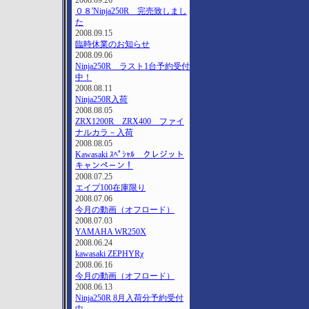
2008.09.26
０８'Ninja250R 完売致しまし
た
2008.09.15
臨時休業のお知らせ
2008.09.06
Ninja250R ラスト1台予約受付
中！
2008.08.11
Ninja250R入荷
2008.08.05
ZRX1200R ZRX400 ファイ
ナルカラ－入荷
2008.08.05
Kawasaki ｽﾍﾟｼｬﾙ クレジット
キャンペ－ン！
2008.07.25
エイプ100在庫限り
2008.07.06
今月の動画（オフロード）
2008.07.03
YAMAHA WR250X
2008.06.24
kawasaki ZEPHYRχ
2008.06.16
今月の動画（オフロード）
2008.06.13
Ninja250R 8月入荷分予約受付