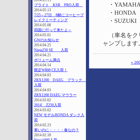
2014.05.13
・YAMAHA 
ブライト KSR PRO入荷
2014.05.13
・HONDA 
7/25～27日 8耐にコーヒーブ
・SUZUKI
レイクミーティング
2014.05.08
四国に行って来たよ～
（車名をクリ
2014.05.01
GWのお知らせ
ャンプします
2014.04.25
Ninja250 SE 入荷
2014.04.21
ボリューム満点
« 2
2014.04.14
限定W800 CE入荷！
2014.04.03
ZRX1200 DAEG ブラック
入荷
2014.04.03
ZRX1200 DAEG マウラー
2014.03.02
2014' Z250入荷
2014.03.02
NEW モデルHONDA ダンク入
荷
2014.02.23
寒いのに・・・・春なの？
2014.02.18