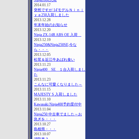
Ninja1000入荷
2014.01.17
突然ですが 14'モデルＮｉｎｊ
ｙａ250入荷しました
2013.12.28
年末年始のお知らせ
2013.12.20
Ninja ZX-14R ABS OE 入荷
2013.12.19
Ninja250&Ninja250SE;今な
ら・・・
2013.12.05
松茸＆近江牛あばれ食い
2013.11.23
Ninja400 SE １台入荷しまし
た
2013.11.23
こんなに可愛くなりました～
2013.11.15
MAJESTY S 入荷しました
2013.11.10
Kawasaki Ninja400予約受付中
2013.11.04
Ninja250 中古車でました～お
急ぎを・・・
2013.10.27
島根県・・・
2013.10.07