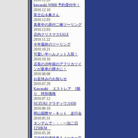
2010.12.26
kawasaki W800 予約受付中！
2010.12.10
富士山＆象さん
2010.12.03
真夜中の原付二種ツーリング
2010.12.03
店内クリスマスSALE
2010.11.22
今年最終のツーリング
2010.10.21
可愛い半ヘルメット入荷！
2010.10.16
店長の20年前のアフリカツイ
ンが新車の輝きに！
2010.08.08
お盆休みのお知らせ
2010.07.29
Kawasaki エストレア 1限
り 特別価格
2010.07.12
SUZUKI グラディウス650
2010.06.10
岡山国際サ－キット 走行会
2010.05.31
タンデムで・・・一泊二日
1250KM
2010.05.28