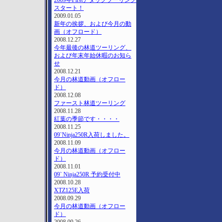
2009年Firstアタックツーリング
スタート！
2009.01.05
新年の挨拶、および今月の動
画（オフロード）
2008.12.27
今年最後の林道ツーリング、
および年末年始休暇のお知ら
せ
2008.12.21
今月の林道動画（オフロー
ド）
2008.12.08
ファースト林道ツーリング
2008.11.28
紅葉の季節です・・・・
2008.11.25
09`Ninja250R入荷しました。
2008.11.09
今月の林道動画（オフロー
ド）
2008.11.01
09` Ninja250R 予約受付中
2008.10.28
XTZ125E入荷
2008.09.29
今月の林道動画（オフロー
ド）