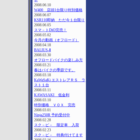
中
2008.06.10
W400 店頭1台限り特別価格
2008.06.07
KSR110即納 ただ今１台限り
2008.06.05
スマ－トDiO完売！
2008.05.02
今月の動画（オフロード）
2008.04.18
BALIUS-Ⅱ
2008.03.30
オフロードバイクの楽しみ方
2008.03.21
春はバイクの季節です。
2008.03.18
KaWaSaKi エストレアＲＳ ラ
スト１台
2008.03.11
KAWASAKI 低金利
2008.03.10
特別価格 ＶＯＸ 完売
2008.03.01
Ninja250R 予約受付中
2008.02.28
スク－ピ－ 限定車 入荷
2008.02.23
スク－ピ－ 特典付けてます