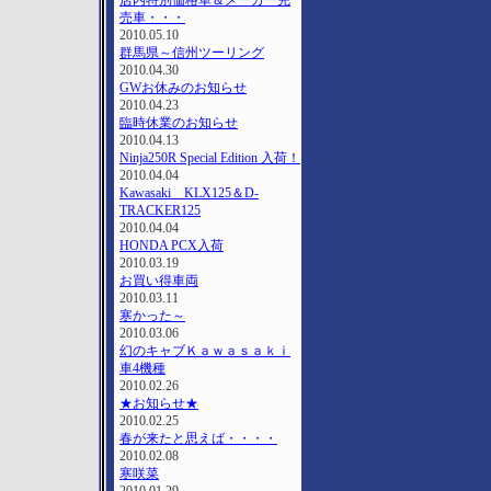
店内特別価格車＆メーカー完
売車・・・
2010.05.10
群馬県～信州ツーリング
2010.04.30
GWお休みのお知らせ
2010.04.23
臨時休業のお知らせ
2010.04.13
Ninja250R Special Edition 入荷！
2010.04.04
Kawasaki KLX125＆D-
TRACKER125
2010.04.04
HONDA PCX入荷
2010.03.19
お買い得車両
2010.03.11
寒かった～
2010.03.06
幻のキャブＫａｗａｓａｋｉ
車4機種
2010.02.26
★お知らせ★
2010.02.25
春が来たと思えば・・・・
2010.02.08
寒咲菜