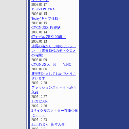
ンプリ－ト
2008.01.17
０８'ZEPHYRΧ
2008.01.15
Today(キャブ仕様）
2008.01.15
CYGNUSX-Fi 即納
2008.01.14
07モデル ZRX1200R
2008.01.13
店長の若かりし頃のワンシ－
ン （青春時代のモトクロと
の時間）
2008.01.09
CYGNUS-X Fi ViNO
2008.01.06
新年明けましておめでとうご
ざいます
2007.12.28
ファッションスク－タ－続々
入荷
2007.12.27
ZRX1200R
2007.12.26
2サイクルスク－ター在庫少量
に・・・
2007.12.23
ZEPHYR x 新年入荷