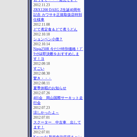
もうすぐ・・・発売です！
2012.11.23
ZRX1200 DAEG Z生誕40周年
記念 カワサキ正規取扱店特別
仕様車
2012.11.08
どて煮定食＆どて煮うどん
2012.10.18
ションベン小僧？
2012.10.14
Ninja250R 今だけ特別価格！ﾌﾞ
ﾗｯｸは即決断をおすすめしま
す！ヨ
2012.09.18
すごい
2012.08.30
驚き・・・
2012.08.11
夏季休暇のお知らせ
2012.07.26
401会 岡山国際サーキット走
行会
2012.07.23
涼しかったよ～
2012.07.01
スクーター 中古車 出して
ます！
2012.07.01