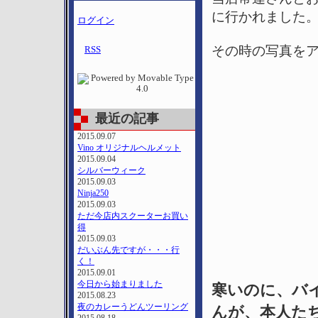
に行かれました
ログイン
その時の写真を
RSS
最近の記事
2015.09.07
Vino オリジナルヘルメット
2015.09.04
シルバーウィーク
2015.09.03
Ninja250
2015.09.03
ただ今店内スクーターお買い
得
2015.09.03
だいぶん先ですが・・・行
く！
2015.09.01
今日から始まりました
寒いのに、バイ
2015.08.23
夜のカレーうどんツーリング
んが、本人た