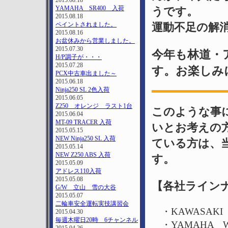
2015.08.18
YAMAHA SR400 入荷
うです。
2015.08.18
ペイントされました。
運動不足の解
2015.08.16
お盆休みから営業しました。
2015.07.30
今年も林道・
H/P調子が・・・
2015.07.28
す。お楽しみ
PCX中古車出ました～
2015.06.18
Ninja250 SL 2色入荷
2015.06.05
Z250 オレンジ ラスト1台
このような事
2015.06.04
MT-09 TRACER 入荷
いとお考えの
2015.05.15
NEW Ninja250 SL 入荷
ている方は、
2015.05.14
NEW Z250 ABS 入荷
す。
2015.05.09
アドレス110入荷
2015.05.08
【各社ライン
G/W 立山 雪の大谷
2015.05.07
二輪車安全運転実技講習会
・KAWASAKI 
2015.04.30
毎週木曜日20時 6チャンネル
・YAMAHA W