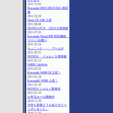
ざいます
2011.12.02
Kawasaki ZRX1200 DAEG 限定
車
2011.10.29
Ninja ZX-10R 入荷
2011.08.09
HONDA PCX 2月分入荷情報
2011.07.05
Kawasaki Ninja250R 特別価格
ラスト1台限り
2011.05.16
ちょこっと・・・ブームが
2011.03.31
HONDA ジョルノ入荷情報
2011.02.13
W800 CafeStyIe
2011.02.03
Kawasaki W800 SE入荷！
2011.01.24
KawasaKi W800 入荷！
2011.01.20
HONDA ジョルノ新発売
2011.01.10
お年玉セール開催中
2010.12.29
今年も皆様どうもありがとう
ございました。