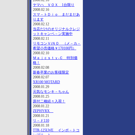
2008.02.16
ヤマハ ＶＯＸ 1台限り
2008.02.16
スマ－トＤｉｏ まだまだあ
ります
2008.02.12
当店だけのオリジナルクレジ
ットキャンペ－ン実施中
2008.02.11
リモコンＶiＮＯ （メ－カ－
希望小売価格￥170100円）
2008.02.10
Ｍａｊｃｓｔｙ-Ｃ 特別価
格！
2008.02.08
新春卒業のお客様限定
2008.02.07
XR100 MOTARD
2008.01.29
元気なモンキ－ちゃん
2008.01.25
原付二種続々入荷！
2008.01.22
ZEPHYRΧ
2008.01.21
リ－ド110
2008.01.18
TTR-125LWE インポ－トコ