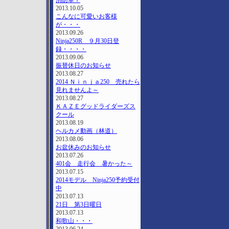
消防車？
2013.10.05
こんなに可愛いお客様
が・・・
2013.09.26
Ninja250R ９月30日登
録・・・・
2013.09.06
振替休日のお知らせ
2013.08.27
2014 Ｎｉｎｊａ250 売れたら
見れませんよ～
2013.08.27
ＫＡＺＥグッドライダーズス
クール
2013.08.19
ヘルカメ動画（林道）
2013.08.06
お盆休みのお知らせ
2013.07.26
401会 走行会 暑かった～
2013.07.15
2014モデル Ninja250予約受付
中
2013.07.13
21日 第3日曜日
2013.07.13
和歌山・・・