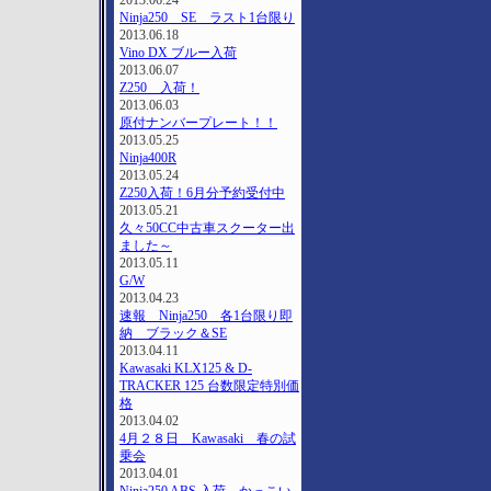
2013.06.24
Ninja250 SE ラスト1台限り
2013.06.18
Vino DX ブルー入荷
2013.06.07
Z250 入荷！
2013.06.03
原付ナンバープレート！！
2013.05.25
Ninja400R
2013.05.24
Z250入荷！6月分予約受付中
2013.05.21
久々50CC中古車スクーター出
ました～
2013.05.11
G/W
2013.04.23
速報 Ninja250 各1台限り即
納 ブラック＆SE
2013.04.11
Kawasaki KLX125 & D-
TRACKER 125 台数限定特別価
格
2013.04.02
4月２８日 Kawasaki 春の試
乗会
2013.04.01