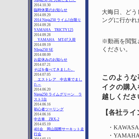
Ninja250 SE 入荷しました
2014.10.30
臨時休業のお知らせ
大晦日、どう
2014.09.29
ングに行かれ
2014 Ninja250 ライム1台限り
2014.09.28
YAMAHA TRICTY125
2014.09.28
YAMAHA MT-07入荷
※動画を閲覧
2014.09.19
ください。
NInja250 SE
2014.08.09
お盆休みのお知らせ
2014.07.21
そばを食べてきました。
2014.07.05
このような
エストレア 中古車でまし
た～
イクの購入
2014.06.20
Ninja250 ライムグリーン ラ
越しくださ
スト1台
2014.06.16
初心者ツーリング
【各社ライ
2014.06.16
中古車 ZRX-2
2014.05.19
・KAWASAK
401会 岡山国際サーキット走
行会
・YAMAHA