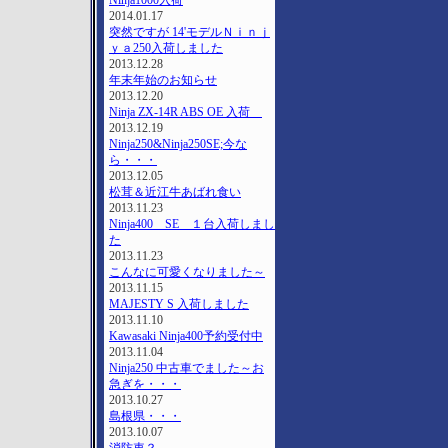
Ninja1000入荷
2014.01.17
突然ですが 14'モデルＮｉｎｊ
ｙａ250入荷しました
2013.12.28
年末年始のお知らせ
2013.12.20
Ninja ZX-14R ABS OE 入荷
2013.12.19
Ninja250&Ninja250SE;今な
ら・・・
2013.12.05
松茸＆近江牛あばれ食い
2013.11.23
Ninja400 SE １台入荷しまし
た
2013.11.23
こんなに可愛くなりました～
2013.11.15
MAJESTY S 入荷しました
2013.11.10
Kawasaki Ninja400予約受付中
2013.11.04
Ninja250 中古車でました～お
急ぎを・・・
2013.10.27
島根県・・・
2013.10.07