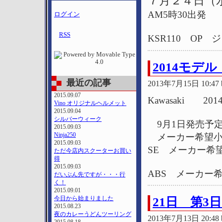
７月２４日（
AM5時30出発
ログイン
RSS
KSR110 OP
2014モデル
最近の記事
2013年7月15日 10:47 bi
2015.09.07
Kawasaki 201
Vino オリジナルヘルメット
2015.09.04
シルバーウィーク
9月1日発売予
2015.09.03
Ninja250
メーカー希望小売
2015.09.03
SE メーカー希望
ただ今店内スクーターお買い
得
2015.09.03
ABS メーカー希
だいぶん先ですが・・・行
く！
2015.09.01
今日から始まりました
21日 第3
2015.08.23
夜のカレーうどんツーリング
2013年7月13日 20:48 bi