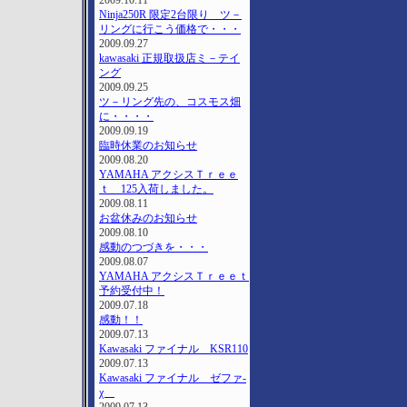
2009.10.11
Ninja250R 限定2台限り ツ－
リングに行こう価格で・・・
2009.09.27
kawasaki 正規取扱店ミ－テイ
ング
2009.09.25
ツ－リング先の、コスモス畑
に・・・・
2009.09.19
臨時休業のお知らせ
2009.08.20
YAMAHA アクシスＴｒｅｅ
ｔ 125入荷しました。
2009.08.11
お盆休みのお知らせ
2009.08.10
感動のつづきを・・・
2009.08.07
YAMAHA アクシスＴｒｅｅｔ
予約受付中！
2009.07.18
感動！！
2009.07.13
Kawasaki ファイナル KSR110
2009.07.13
Kawasaki ファイナル ゼファ-
χ