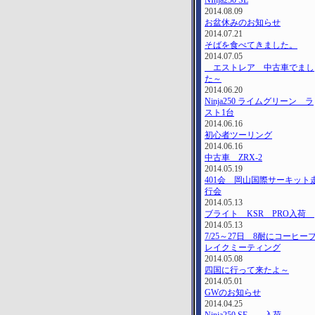
NInja250 SE
2014.08.09
お盆休みのお知らせ
2014.07.21
そばを食べてきました。
2014.07.05
エストレア 中古車でまし
た～
2014.06.20
Ninja250 ライムグリーン ラ
スト1台
2014.06.16
初心者ツーリング
2014.06.16
中古車 ZRX-2
2014.05.19
401会 岡山国際サーキット
行会
2014.05.13
ブライト KSR PRO入荷
2014.05.13
7/25～27日 8耐にコーヒー
レイクミーティング
2014.05.08
四国に行って来たよ～
2014.05.01
GWのお知らせ
2014.04.25