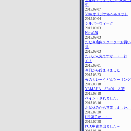
生産終了しましたが...人気上
中
2015.09.07
Vino オリジナルヘルメット
2015.09.04
シルバーウィーク
2015.09.03
Ninja250
2015.09.03
ただ今店内スクーターお買い
得
2015.09.03
だいぶん先ですが・・・行
く！
2015.09.01
今日から始まりました
2015.08.23
夜のカレーうどんツーリング
2015.08.18
YAMAHA SR400 入荷
2015.08.18
ペイントされました。
2015.08.16
お盆休みから営業しました。
2015.07.30
H/P調子が・・・
2015.07.28
PCX中古車出ました～