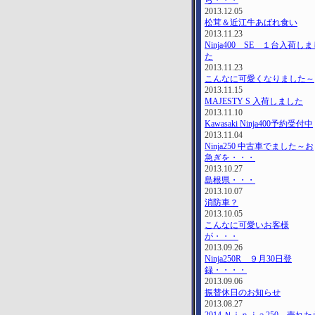
ら・・・
2013.12.05
松茸＆近江牛あばれ食い
2013.11.23
Ninja400 SE １台入荷し
た
2013.11.23
こんなに可愛くなりました～
2013.11.15
MAJESTY S 入荷しました
2013.11.10
Kawasaki Ninja400予約受付中
2013.11.04
Ninja250 中古車でました～お
急ぎを・・・
2013.10.27
島根県・・・
2013.10.07
消防車？
2013.10.05
こんなに可愛いお客様
が・・・
2013.09.26
Ninja250R ９月30日登
録・・・・
2013.09.06
振替休日のお知らせ
2013.08.27